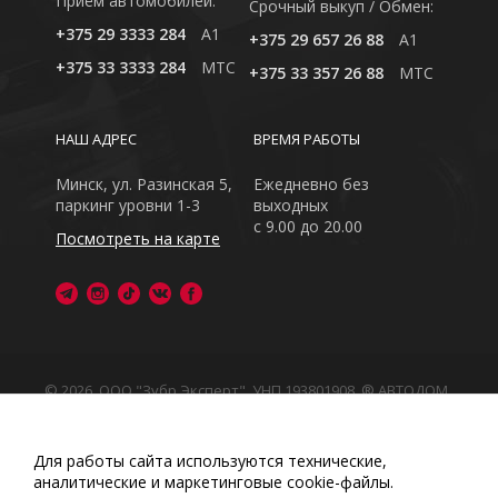
Приём автомобилей:
Cрочный выкуп / Обмен:
+375 29 3333 284
A1
+375 29 657 26 88
A1
+375 33 3333 284
MTC
+375 33 357 26 88
MTC
НАШ АДРЕС
ВРЕМЯ РАБОТЫ
Минск, ул. Разинская 5,
Ежедневно без
паркинг уровни 1-3
выходных
с 9.00 до 20.00
Посмотреть на карте
© 2026, ООО "Зубр Эксперт", УНП 193801908. ® АВТОДОМ
- зарегистрированная торговая марка в Республике
Беларусь
Обращаем Ваше внимание на то, что данный интернет-
Для работы сайта используются технические,
сайт носит исключительно информационный характер
аналитические и маркетинговые сооkіе-файлы.
Любое использование либо копирование материалов