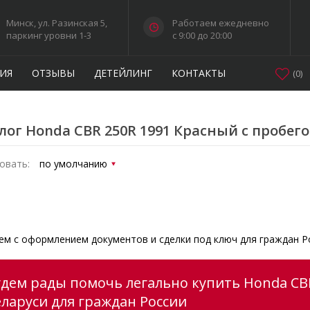
Минск, ул. Разинская 5,
Работаем ежедневно
паркинг уровни 1-3
c 9:00 до 20:00
ИЯ
ОТЗЫВЫ
ДЕТЕЙЛИНГ
КОНТАКТЫ
(
0
)
лог Honda CBR 250R 1991 Красный с пробег
овать:
м с оформлением документов и сделки под ключ для граждан Р
удем рады помочь легально купить Honda CBR
еларуси для граждан России