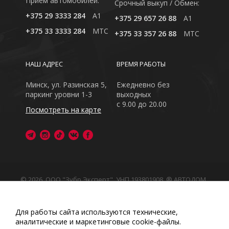
Приём автомобилей:
Cрочный выкуп / Обмен:
+375 29 3333 284
A1
+375 29 657 26 88
A1
+375 33 3333 284
MTC
+375 33 357 26 88
MTC
НАШ АДРЕС
ВРЕМЯ РАБОТЫ
Минск, ул. Разинская 5,
Ежедневно без
паркинг уровни 1-3
выходных
с 9.00 до 20.00
Посмотреть на карте
© 2026, ООО "Зубр Эксперт", УНП 193801908. ® АВТОДОМ
- зарегистрированная торговая марка в Республике
Беларусь
Обращаем Ваше внимание на то, что данный интернет-
Для работы сайта используются технические,
сайт носит исключительно информационный характер
аналитические и маркетинговые сооkіе-файлы.
Любое использование либо копирование материалов