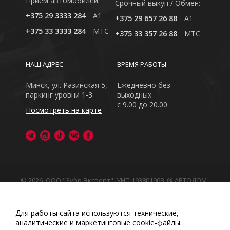
Приём автомобилей:
Cрочный выкуп / Обмен:
+375 29 3333 284
A1
+375 29 657 26 88
A1
+375 33 3333 284
MTC
+375 33 357 26 88
MTC
НАШ АДРЕС
ВРЕМЯ РАБОТЫ
Минск, ул. Разинская 5,
Ежедневно без
паркинг уровни 1-3
выходных
с 9.00 до 20.00
Посмотреть на карте
© 2026, ООО "Зубр Эксперт", УНП 193801908. ® АВТОДОМ
- зарегистрированная торговая марка в Республике
Беларусь
Обращаем Ваше внимание на то, что данный интернет-
Для работы сайта используются технические,
сайт носит исключительно информационный характер
аналитические и маркетинговые сооkіе-файлы.
Любое использование либо копирование материалов