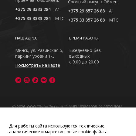
Приём автомобилей:
Cрочный выкуп / Обмен:
+375 29 3333 284
A1
+375 29 657 26 88
A1
+375 33 3333 284
MTC
+375 33 357 26 88
MTC
НАШ АДРЕС
ВРЕМЯ РАБОТЫ
Минск, ул. Разинская 5,
Ежедневно без
паркинг уровни 1-3
выходных
с 9.00 до 20.00
Посмотреть на карте
© 2026, ООО "Зубр Эксперт", УНП 193801908. ® АВТОДОМ
- зарегистрированная торговая марка в Республике
Беларусь
Обращаем Ваше внимание на то, что данный интернет-
Для работы сайта используются технические,
сайт носит исключительно информационный характер
аналитические и маркетинговые сооkіе-файлы.
Любое использование либо копирование материалов