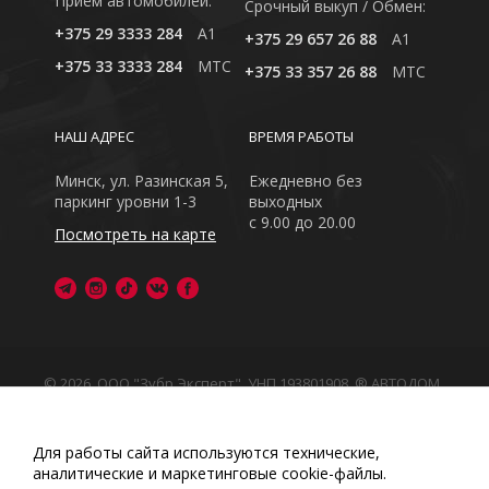
Приём автомобилей:
Cрочный выкуп / Обмен:
+375 29 3333 284
A1
+375 29 657 26 88
A1
+375 33 3333 284
MTC
+375 33 357 26 88
MTC
НАШ АДРЕС
ВРЕМЯ РАБОТЫ
Минск, ул. Разинская 5,
Ежедневно без
паркинг уровни 1-3
выходных
с 9.00 до 20.00
Посмотреть на карте
© 2026, ООО "Зубр Эксперт", УНП 193801908. ® АВТОДОМ
- зарегистрированная торговая марка в Республике
Беларусь
Обращаем Ваше внимание на то, что данный интернет-
Для работы сайта используются технические,
сайт носит исключительно информационный характер
аналитические и маркетинговые сооkіе-файлы.
Любое использование либо копирование материалов