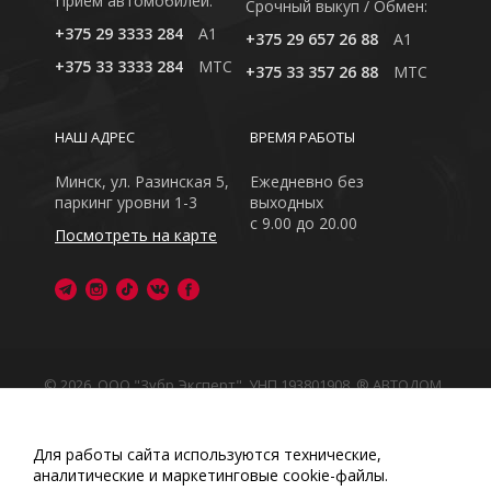
Приём автомобилей:
Cрочный выкуп / Обмен:
+375 29 3333 284
A1
+375 29 657 26 88
A1
+375 33 3333 284
MTC
+375 33 357 26 88
MTC
НАШ АДРЕС
ВРЕМЯ РАБОТЫ
Минск, ул. Разинская 5,
Ежедневно без
паркинг уровни 1-3
выходных
с 9.00 до 20.00
Посмотреть на карте
© 2026, ООО "Зубр Эксперт", УНП 193801908. ® АВТОДОМ
- зарегистрированная торговая марка в Республике
Беларусь
Обращаем Ваше внимание на то, что данный интернет-
Для работы сайта используются технические,
сайт носит исключительно информационный характер
аналитические и маркетинговые сооkіе-файлы.
Любое использование либо копирование материалов