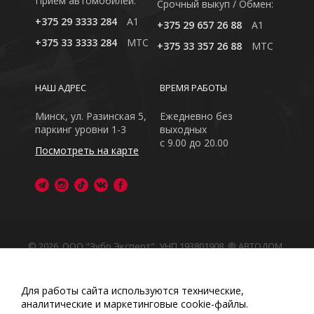
Приём автомобилей:
Cрочный выкуп / Обмен:
+375 29 3333 284
A1
+375 29 657 26 88
A1
+375 33 3333 284
MTC
+375 33 357 26 88
MTC
НАШ АДРЕС
ВРЕМЯ РАБОТЫ
Минск, ул. Разинская 5,
Ежедневно без
паркинг уровни 1-3
выходных
с 9.00 до 20.00
Посмотреть на карте
© 2026, ООО "Зубр Эксперт", УНП 193801908. ® АВТОДОМ
- зарегистрированная торговая марка в Республике
Беларусь
Обращаем Ваше внимание на то, что данный интернет-
Для работы сайта используются технические,
сайт носит исключительно информационный характер
аналитические и маркетинговые сооkіе-файлы.
Любое использование либо копирование материалов