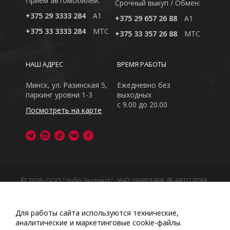
Приём автомобилей:
Cрочный выкуп / Обмен:
+375 29 3333 284
A1
+375 29 657 26 88
A1
+375 33 3333 284
MTC
+375 33 357 26 88
MTC
НАШ АДРЕС
ВРЕМЯ РАБОТЫ
Минск, ул. Разинская 5,
Ежедневно без
паркинг уровни 1-3
выходных
с 9.00 до 20.00
Посмотреть на карте
© 2026, ООО "Зубр Эксперт", УНП 193801908. ® АВТОДОМ
- зарегистрированная торговая марка в Республике
Беларусь
Обращаем Ваше внимание на то, что данный интернет-
Для работы сайта используются технические,
сайт носит исключительно информационный характер
аналитические и маркетинговые сооkіе-файлы.
Любое использование либо копирование материалов