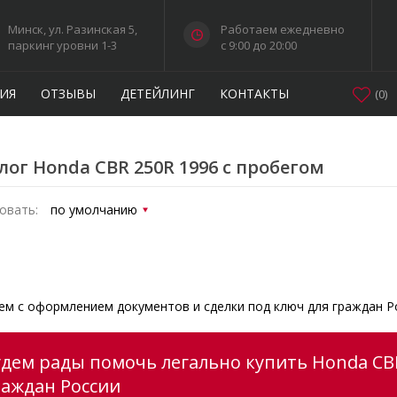
Минск, ул. Разинская 5,
Работаем ежедневно
паркинг уровни 1-3
c 9:00 до 20:00
ИЯ
ОТЗЫВЫ
ДЕТЕЙЛИНГ
КОНТАКТЫ
(
0
)
лог Honda CBR 250R 1996 с пробегом
овать:
м с оформлением документов и сделки под ключ для граждан Р
удем рады помочь легально купить Honda CBR
раждан России