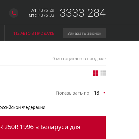
3333 284
A1 +375 29
мтс +375 33
112 АВТО В ПРОДАЖЕ
Заказать звонок
0 мотоциклов в продаже
Показывать по
оссийской Федерации
 250R 1996 в Беларуси для