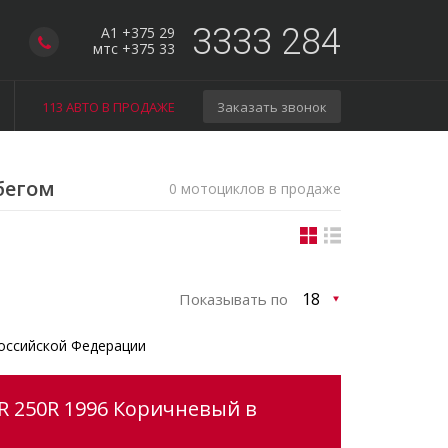
3333 284
A1 +375 29
мтс +375 33
113 АВТО В ПРОДАЖЕ
Заказать звонок
бегом
0 мотоциклов в продаже
Показывать по
оссийской Федерации
R 250R 1996 Коричневый в