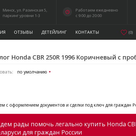
Минск, ул. Разинская 5,
Работаем ежедневно
паркинг уровни 1-3
c 9:00 до 20:00
ИЯ
ОТЗЫВЫ
ДЕТЕЙЛИНГ
КОНТАКТЫ
(
0
)
лог Honda CBR 250R 1996 Коричневый с про
овать:
м с оформлением документов и сделки под ключ для граждан Р
удем рады помочь легально купить Honda CB
еларуси для граждан России