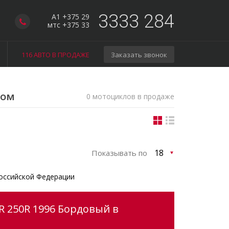
3333 284
A1 +375 29
мтс +375 33
116 АВТО В ПРОДАЖЕ
Заказать звонок
гом
0 мотоциклов в продаже
Показывать по
оссийской Федерации
R 250R 1996 Бордовый в