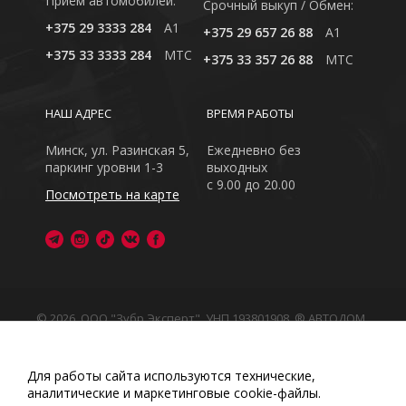
Приём автомобилей:
Cрочный выкуп / Обмен:
+375 29 3333 284
A1
+375 29 657 26 88
A1
+375 33 3333 284
MTC
+375 33 357 26 88
MTC
НАШ АДРЕС
ВРЕМЯ РАБОТЫ
Минск, ул. Разинская 5,
Ежедневно без
паркинг уровни 1-3
выходных
с 9.00 до 20.00
Посмотреть на карте
© 2026, ООО "Зубр Эксперт", УНП 193801908. ® АВТОДОМ
- зарегистрированная торговая марка в Республике
Беларусь
Обращаем Ваше внимание на то, что данный интернет-
Для работы сайта используются технические,
сайт носит исключительно информационный характер
аналитические и маркетинговые сооkіе-файлы.
Любое использование либо копирование материалов