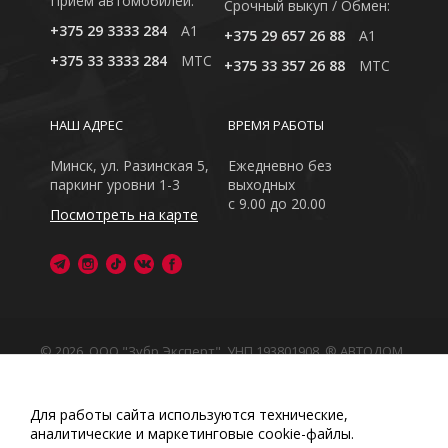
Приём автомобилей:
Cрочный выкуп / Обмен:
+375 29 3333 284
A1
+375 29 657 26 88
A1
+375 33 3333 284
MTC
+375 33 357 26 88
MTC
НАШ АДРЕС
ВРЕМЯ РАБОТЫ
Минск, ул. Разинская 5,
Ежедневно без
паркинг уровни 1-3
выходных
с 9.00 до 20.00
Посмотреть на карте
© 2026, ООО "Зубр Эксперт", УНП 193801908. ® АВТОДОМ
- зарегистрированная торговая марка в Республике
Беларусь
Обращаем Ваше внимание на то, что данный интернет-
Для работы сайта используются технические,
сайт носит исключительно информационный характер
аналитические и маркетинговые сооkіе-файлы.
Любое использование либо копирование материалов