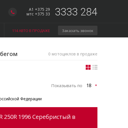
3333 284
A1 +375 29
мтс +375 33
114 АВТО В ПРОДАЖЕ
Заказать звонок
обегом
0 мотоциклов в продаже
Показывать по
оссийской Федерации
R 250R 1996 Серебристый в