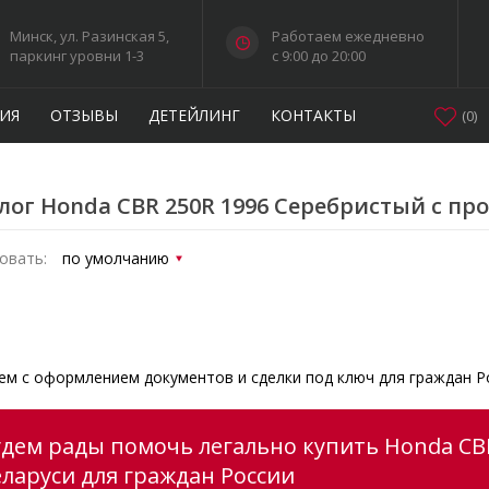
Минск, ул. Разинская 5,
Работаем ежедневно
паркинг уровни 1-3
c 9:00 до 20:00
ИЯ
ОТЗЫВЫ
ДЕТЕЙЛИНГ
КОНТАКТЫ
(
0
)
лог Honda CBR 250R 1996 Серебристый с пр
овать:
м с оформлением документов и сделки под ключ для граждан Р
удем рады помочь легально купить Honda CB
еларуси для граждан России