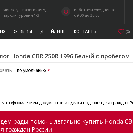
Минск, ул. Разинская 5,
Работаем ежедневно
паркинг уровни 1-3
c 9:00 до 20:00
ИЯ
ОТЗЫВЫ
ДЕТЕЙЛИНГ
КОНТАКТЫ
(
0
)
лог Honda CBR 250R 1996 Белый с пробегом
овать:
м с оформлением документов и сделки под ключ для граждан Р
удем рады помочь легально купить Honda CBR
ля граждан России