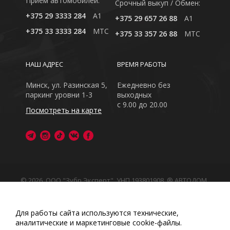
Приём автомобилей:
Cрочный выкуп / Обмен:
+375 29 3333 284
A1
+375 29 657 26 88
A1
+375 33 3333 284
MTC
+375 33 357 26 88
MTC
НАШ АДРЕС
ВРЕМЯ РАБОТЫ
Минск, ул. Разинская 5,
Ежедневно без
паркинг уровни 1-3
выходных
с 9.00 до 20.00
Посмотреть на карте
© 2026, ООО "Зубр Эксперт", УНП 193801908. ® АВТОДОМ
- зарегистрированная торговая марка в Республике
Беларусь
Обращаем Ваше внимание на то, что данный интернет-
Для работы сайта используются технические,
сайт носит исключительно информационный характер
аналитические и маркетинговые сооkіе-файлы.
Любое использование либо копирование материалов