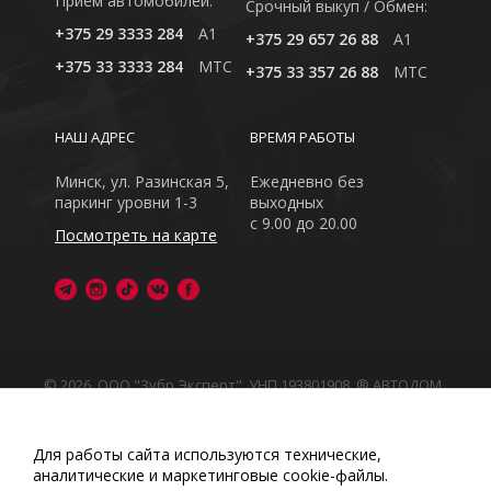
Приём автомобилей:
Cрочный выкуп / Обмен:
+375 29 3333 284
A1
+375 29 657 26 88
A1
+375 33 3333 284
MTC
+375 33 357 26 88
MTC
НАШ АДРЕС
ВРЕМЯ РАБОТЫ
Минск, ул. Разинская 5,
Ежедневно без
паркинг уровни 1-3
выходных
с 9.00 до 20.00
Посмотреть на карте
© 2026, ООО "Зубр Эксперт", УНП 193801908. ® АВТОДОМ
- зарегистрированная торговая марка в Республике
Беларусь
Обращаем Ваше внимание на то, что данный интернет-
Для работы сайта используются технические,
сайт носит исключительно информационный характер
аналитические и маркетинговые сооkіе-файлы.
Любое использование либо копирование материалов