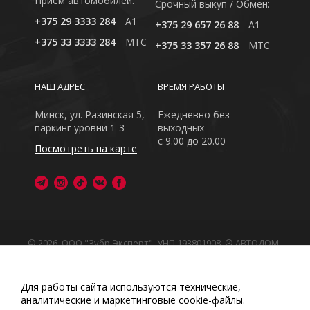
Приём автомобилей:
Cрочный выкуп / Обмен:
+375 29 3333 284
A1
+375 29 657 26 88
A1
+375 33 3333 284
MTC
+375 33 357 26 88
MTC
НАШ АДРЕС
ВРЕМЯ РАБОТЫ
Минск, ул. Разинская 5,
Ежедневно без
паркинг уровни 1-3
выходных
с 9.00 до 20.00
Посмотреть на карте
© 2026, ООО "Зубр Эксперт", УНП 193801908. ® АВТОДОМ
- зарегистрированная торговая марка в Республике
Беларусь
Обращаем Ваше внимание на то, что данный интернет-
Для работы сайта используются технические,
сайт носит исключительно информационный характер
аналитические и маркетинговые сооkіе-файлы.
Любое использование либо копирование материалов