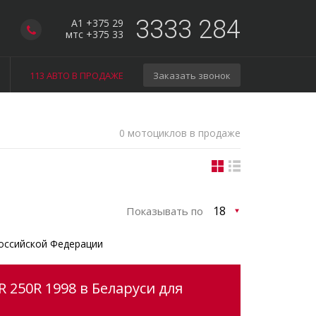
3333 284
A1 +375 29
мтс +375 33
113 АВТО В ПРОДАЖЕ
Заказать звонок
0 мотоциклов в продаже
Показывать по
оссийской Федерации
 250R 1998 в Беларуси для