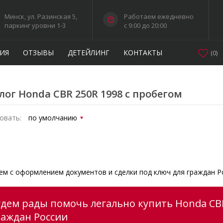
Минск, ул. Разинская 5,
Работаем ежедневно
паркинг уровни 1-3
c 9:00 до 20:00
ИЯ
ОТЗЫВЫ
ДЕТЕЙЛИНГ
КОНТАКТЫ
(
0
)
лог Honda CBR 250R 1998 с пробегом
овать:
м с оформлением документов и сделки под ключ для граждан Р
удем рады помочь легально купить Honda CBR
раждан России