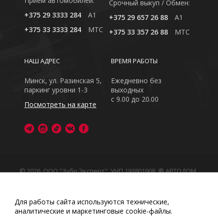
Приём автомобилей:
Cрочный выкуп / Обмен:
+375 29 3333 284
A1
+375 29 657 26 88
A1
+375 33 3333 284
MTC
+375 33 357 26 88
MTC
НАШ АДРЕС
ВРЕМЯ РАБОТЫ
Минск, ул. Разинская 5,
Ежедневно без
паркинг уровни 1-3
выходных
с 9.00 до 20.00
Посмотреть на карте
© 2026, ООО "Зубр Эксперт", УНП 193801908. ® АВТОДОМ
- зарегистрированная торговая марка в Республике
Беларусь
Обращаем Ваше внимание на то, что данный интернет-
Для работы сайта используются технические,
сайт носит исключительно информационный характер
аналитические и маркетинговые сооkіе-файлы.
Любое использование либо копирование материалов