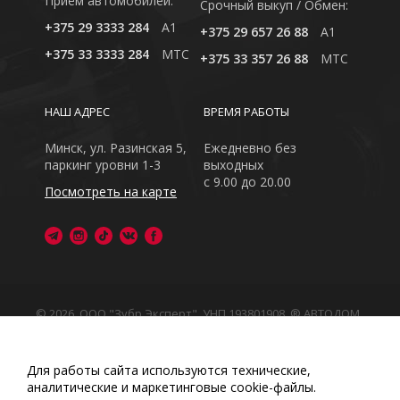
Приём автомобилей:
Cрочный выкуп / Обмен:
+375 29 3333 284
A1
+375 29 657 26 88
A1
+375 33 3333 284
MTC
+375 33 357 26 88
MTC
НАШ АДРЕС
ВРЕМЯ РАБОТЫ
Минск, ул. Разинская 5,
Ежедневно без
паркинг уровни 1-3
выходных
с 9.00 до 20.00
Посмотреть на карте
© 2026, ООО "Зубр Эксперт", УНП 193801908. ® АВТОДОМ
- зарегистрированная торговая марка в Республике
Беларусь
Обращаем Ваше внимание на то, что данный интернет-
Для работы сайта используются технические,
сайт носит исключительно информационный характер
аналитические и маркетинговые сооkіе-файлы.
Любое использование либо копирование материалов