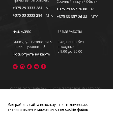
Приём автомобилей:
Cрочный выкуп / Обмен:
+375 29 3333 284
A1
+375 29 657 26 88
A1
+375 33 3333 284
MTC
+375 33 357 26 88
MTC
НАШ АДРЕС
ВРЕМЯ РАБОТЫ
Минск, ул. Разинская 5,
Ежедневно без
паркинг уровни 1-3
выходных
с 9.00 до 20.00
Посмотреть на карте
© 2026, ООО "Зубр Эксперт", УНП 193801908. ® АВТОДОМ
- зарегистрированная торговая марка в Республике
Беларусь
Обращаем Ваше внимание на то, что данный интернет-
Для работы сайта используются технические,
сайт носит исключительно информационный характер
аналитические и маркетинговые сооkіе-файлы.
Любое использование либо копирование материалов