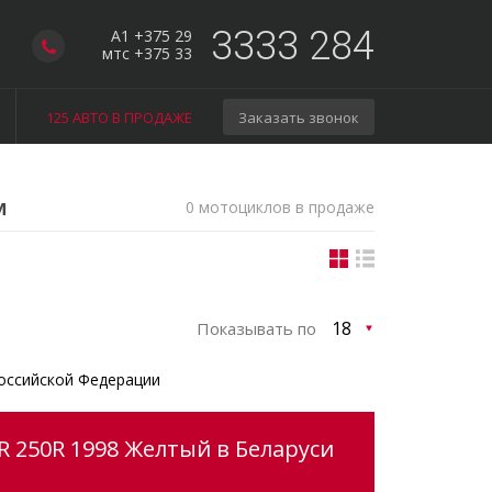
3333 284
A1 +375 29
мтс +375 33
125 АВТО В ПРОДАЖЕ
Заказать звонок
м
0 мотоциклов в продаже
Показывать по
оссийской Федерации
 250R 1998 Желтый в Беларуси