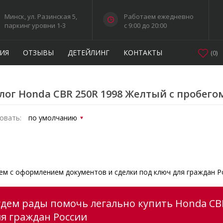
Минск, ул. Разинская 5,
Работаем ежедневно
паркинг уровни 1-3
c 9:00 до 20:00
ИЯ
ОТЗЫВЫ
ДЕТЕЙЛИНГ
КОНТАКТЫ
(
0
)
лог Honda CBR 250R 1998 Желтый с пробего
овать:
м с оформлением документов и сделки под ключ для граждан Р
удем рады помочь легально купить Honda CBR
ля граждан России