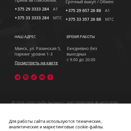
Приём автомобилей:
Cрочный выкуп / Обмен:
+375 29 3333 284
A1
+375 29 657 26 88
A1
+375 33 3333 284
MTC
+375 33 357 26 88
MTC
НАШ АДРЕС
ВРЕМЯ РАБОТЫ
Минск, ул. Разинская 5,
Ежедневно без
паркинг уровни 1-3
выходных
с 9.00 до 20.00
Посмотреть на карте
© 2026, ООО "Зубр Эксперт", УНП 193801908. ® АВТОДОМ
- зарегистрированная торговая марка в Республике
Беларусь
Обращаем Ваше внимание на то, что данный интернет-
Для работы сайта используются технические,
сайт носит исключительно информационный характер
аналитические и маркетинговые сооkіе-файлы.
Любое использование либо копирование материалов