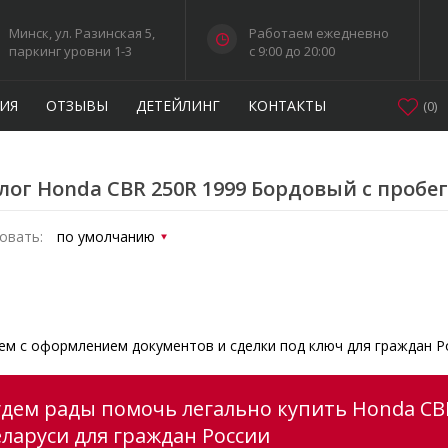
Минск, ул. Разинская 5,
Работаем ежедневно
паркинг уровни 1-3
c 9:00 до 20:00
ИЯ
ОТЗЫВЫ
ДЕТЕЙЛИНГ
КОНТАКТЫ
(
0
)
лог Honda CBR 250R 1999 Бордовый с пробе
овать:
м с оформлением документов и сделки под ключ для граждан Р
удем рады помочь легально купить Honda CB
еларуси для граждан России