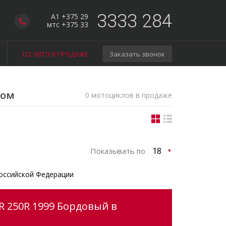
3333 284
A1 +375 29
мтс +375 33
122 АВТО В ПРОДАЖЕ
Заказать звонок
гом
0 мотоциклов в продаже
Показывать по
оссийской Федерации
R 250R 1999 Бордовый в