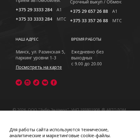
Приём автомобилей:
Cрочный выкуп / Обмен:
+375 29 3333 284
A1
+375 29 657 26 88
A1
+375 33 3333 284
MTC
+375 33 357 26 88
MTC
НАШ АДРЕС
ВРЕМЯ РАБОТЫ
Минск, ул. Разинская 5,
Ежедневно без
паркинг уровни 1-3
выходных
с 9.00 до 20.00
Посмотреть на карте
© 2026, ООО "Зубр Эксперт", УНП 193801908. ® АВТОДОМ
- зарегистрированная торговая марка в Республике
Беларусь
Обращаем Ваше внимание на то, что данный интернет-
Для работы сайта используются технические,
сайт носит исключительно информационный характер
аналитические и маркетинговые сооkіе-файлы.
Любое использование либо копирование материалов