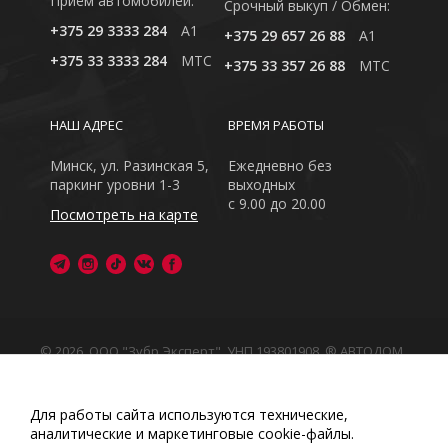
Приём автомобилей:
Cрочный выкуп / Обмен:
+375 29 3333 284
A1
+375 29 657 26 88
A1
+375 33 3333 284
MTC
+375 33 357 26 88
MTC
НАШ АДРЕС
ВРЕМЯ РАБОТЫ
Минск, ул. Разинская 5,
Ежедневно без
паркинг уровни 1-3
выходных
с 9.00 до 20.00
Посмотреть на карте
© 2026, ООО "Зубр Эксперт", УНП 193801908. ® АВТОДОМ
- зарегистрированная торговая марка в Республике
Беларусь
Обращаем Ваше внимание на то, что данный интернет-
Для работы сайта используются технические,
сайт носит исключительно информационный характер
аналитические и маркетинговые сооkіе-файлы.
Любое использование либо копирование материалов