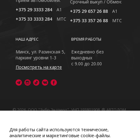
Приём автомобилей:
Cрочный выкуп / Обмен:
+375 29 3333 284
A1
+375 29 657 26 88
A1
+375 33 3333 284
MTC
+375 33 357 26 88
MTC
НАШ АДРЕС
ВРЕМЯ РАБОТЫ
Минск, ул. Разинская 5,
Ежедневно без
паркинг уровни 1-3
выходных
с 9.00 до 20.00
Посмотреть на карте
© 2026, ООО "Зубр Эксперт", УНП 193801908. ® АВТОДОМ
- зарегистрированная торговая марка в Республике
Беларусь
Обращаем Ваше внимание на то, что данный интернет-
Для работы сайта используются технические,
сайт носит исключительно информационный характер
аналитические и маркетинговые сооkіе-файлы.
Любое использование либо копирование материалов