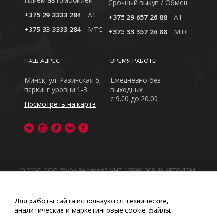
Приём автомобилей:
Cрочный выкуп / Обмен:
+375 29 3333 284
A1
+375 29 657 26 88
A1
+375 33 3333 284
MTC
+375 33 357 26 88
MTC
НАШ АДРЕС
ВРЕМЯ РАБОТЫ
Минск, ул. Разинская 5,
Ежедневно без
паркинг уровни 1-3
выходных
с 9.00 до 20.00
Посмотреть на карте
© 2026, ООО "Зубр Эксперт", УНП 193801908. ® АВТОДОМ
- зарегистрированная торговая марка в Республике
Беларусь
Обращаем Ваше внимание на то, что данный интернет-
Для работы сайта используются технические,
сайт носит исключительно информационный характер
аналитические и маркетинговые сооkіе-файлы.
Любое использование либо копирование материалов