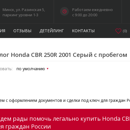
Минск, ул. Разинская 5,
Работаем ежедневно
паркинг уровни 1-3
c 9:00 до 20:00
ИЯ
ОТЗЫВЫ
ДЕТЕЙЛИНГ
КОНТАКТЫ
(
0
)
лог Honda CBR 250R 2001 Серый с пробегом
овать:
м с оформлением документов и сделки под ключ для граждан Р
удем рады помочь легально купить Honda CBR
ля граждан России