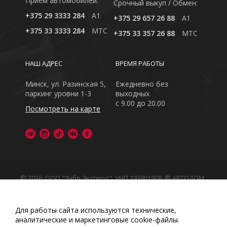
Приём автомобилей:
Cрочный выкуп / Обмен:
+375 29 3333 284
A1
+375 29 657 26 88
A1
+375 33 3333 284
MTC
+375 33 357 26 88
MTC
НАШ АДРЕС
ВРЕМЯ РАБОТЫ
Минск, ул. Разинская 5,
Ежедневно без
паркинг уровни 1-3
выходных
с 9.00 до 20.00
Посмотреть на карте
© 2026, ООО "Зубр Эксперт", УНП 193801908. ® АВТОДОМ
- зарегистрированная торговая марка в Республике
Беларусь
Обращаем Ваше внимание на то, что данный интернет-
Для работы сайта используются технические,
сайт носит исключительно информационный характер
аналитические и маркетинговые сооkіе-файлы.
Любое использование либо копирование материалов