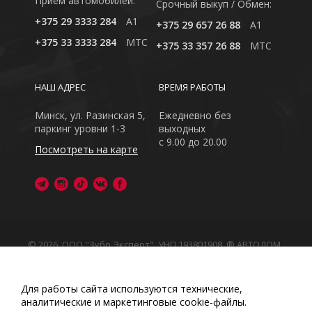
Приём автомобилей:
Cрочный выкуп / Обмен:
+375 29 3333 284
A1
+375 29 657 26 88
A1
+375 33 3333 284
MTC
+375 33 357 26 88
MTC
НАШ АДРЕС
ВРЕМЯ РАБОТЫ
Минск, ул. Разинская 5,
Ежедневно без
паркинг уровни 1-3
выходных
с 9.00 до 20.00
Посмотреть на карте
© 2026, ООО "Зубр Эксперт", УНП 193801908. ® АВТОДОМ
- зарегистрированная торговая марка в Республике
Беларусь
Обращаем Ваше внимание на то, что данный интернет-
Для работы сайта используются технические,
сайт носит исключительно информационный характер
аналитические и маркетинговые сооkіе-файлы.
Любое использование либо копирование материалов