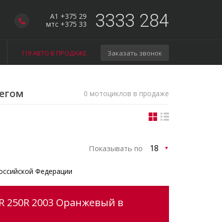
3333 284
A1 +375 29
мтс +375 33
119 АВТО В ПРОДАЖЕ
Заказать звонок
бегом
0 мотоциклов в продаже
Показывать по
оссийской Федерации
R 250R 2003 Оранжевый в