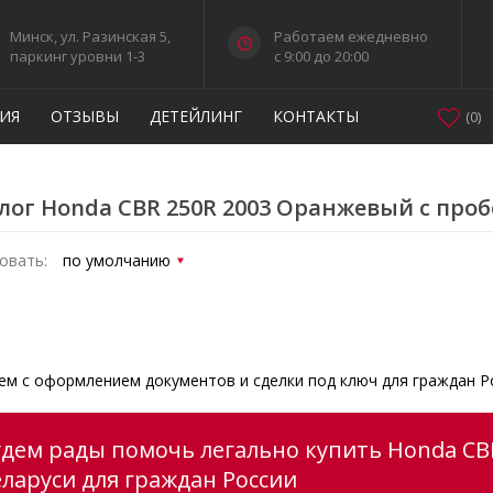
Минск, ул. Разинская 5,
Работаем ежедневно
паркинг уровни 1-3
c 9:00 до 20:00
ИЯ
ОТЗЫВЫ
ДЕТЕЙЛИНГ
КОНТАКТЫ
(
0
)
лог Honda CBR 250R 2003 Оранжевый с про
овать:
м с оформлением документов и сделки под ключ для граждан Р
удем рады помочь легально купить Honda CB
еларуси для граждан России