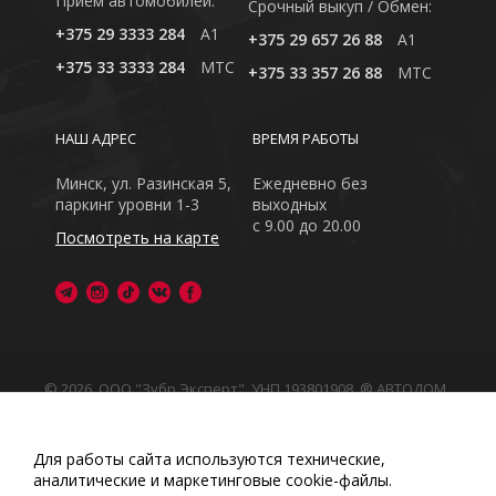
Приём автомобилей:
Cрочный выкуп / Обмен:
+375 29 3333 284
A1
+375 29 657 26 88
A1
+375 33 3333 284
MTC
+375 33 357 26 88
MTC
НАШ АДРЕС
ВРЕМЯ РАБОТЫ
Минск, ул. Разинская 5,
Ежедневно без
паркинг уровни 1-3
выходных
с 9.00 до 20.00
Посмотреть на карте
© 2026, ООО "Зубр Эксперт", УНП 193801908. ® АВТОДОМ
- зарегистрированная торговая марка в Республике
Беларусь
Обращаем Ваше внимание на то, что данный интернет-
Для работы сайта используются технические,
сайт носит исключительно информационный характер
аналитические и маркетинговые сооkіе-файлы.
Любое использование либо копирование материалов