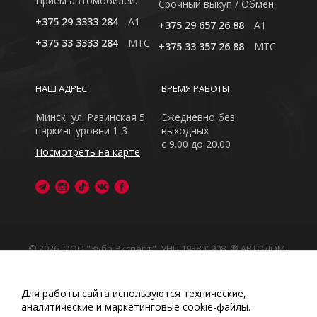
Приём автомобилей:
Cрочный выкуп / Обмен:
+375 29 3333 284
A1
+375 29 657 26 88
A1
+375 33 3333 284
MTC
+375 33 357 26 88
MTC
НАШ АДРЕС
ВРЕМЯ РАБОТЫ
Минск, ул. Разинская 5,
Ежедневно без
паркинг уровни 1-3
выходных
с 9.00 до 20.00
Посмотреть на карте
© 2026, ООО "Зубр Эксперт", УНП 193801908. ® АВТОДОМ
- зарегистрированная торговая марка в Республике
Беларусь
Обращаем Ваше внимание на то, что данный интернет-
Для работы сайта используются технические,
сайт носит исключительно информационный характер
аналитические и маркетинговые сооkіе-файлы.
Любое использование либо копирование материалов