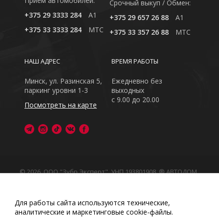
Приём автомобилей:
Cрочный выкуп / Обмен:
+375 29 3333 284
A1
+375 29 657 26 88
A1
+375 33 3333 284
MTC
+375 33 357 26 88
MTC
НАШ АДРЕС
ВРЕМЯ РАБОТЫ
Минск, ул. Разинская 5,
Ежедневно без
паркинг уровни 1-3
выходных
с 9.00 до 20.00
Посмотреть на карте
© 2026, ООО "Зубр Эксперт", УНП 193801908. ® АВТОДОМ
- зарегистрированная торговая марка в Республике
Беларусь
Обращаем Ваше внимание на то, что данный интернет-
Для работы сайта используются технические,
сайт носит исключительно информационный характер
аналитические и маркетинговые сооkіе-файлы.
Любое использование либо копирование материалов