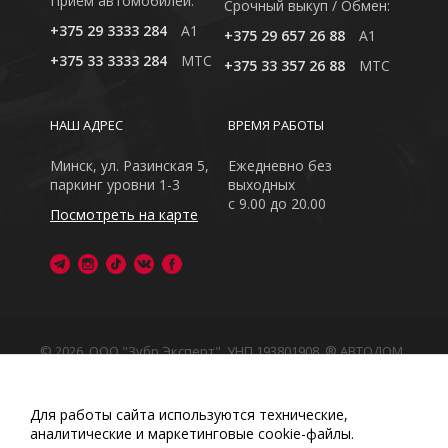
Приём автомобилей:
Cрочный выкуп / Обмен:
+375 29 3333 284
A1
+375 29 657 26 88
A1
+375 33 3333 284
MTC
+375 33 357 26 88
MTC
НАШ АДРЕС
ВРЕМЯ РАБОТЫ
Минск, ул. Разинская 5,
Ежедневно без
паркинг уровни 1-3
выходных
с 9.00 до 20.00
Посмотреть на карте
© 2026, ООО "Зубр Эксперт", УНП 193801908. ® АВТОДОМ
- зарегистрированная торговая марка в Республике
Беларусь
Обращаем Ваше внимание на то, что данный интернет-
Для работы сайта используются технические,
сайт носит исключительно информационный характер
аналитические и маркетинговые сооkіе-файлы.
Любое использование либо копирование материалов