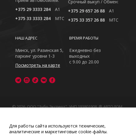
Приём автомобилей:
Cрочный выкуп / Обмен:
+375 29 3333 284
A1
+375 29 657 26 88
A1
+375 33 3333 284
MTC
+375 33 357 26 88
MTC
НАШ АДРЕС
ВРЕМЯ РАБОТЫ
Минск, ул. Разинская 5,
Ежедневно без
паркинг уровни 1-3
выходных
с 9.00 до 20.00
Посмотреть на карте
© 2026, ООО "Зубр Эксперт", УНП 193801908. ® АВТОДОМ
- зарегистрированная торговая марка в Республике
Беларусь
Обращаем Ваше внимание на то, что данный интернет-
Для работы сайта используются технические,
сайт носит исключительно информационный характер
аналитические и маркетинговые сооkіе-файлы.
Любое использование либо копирование материалов