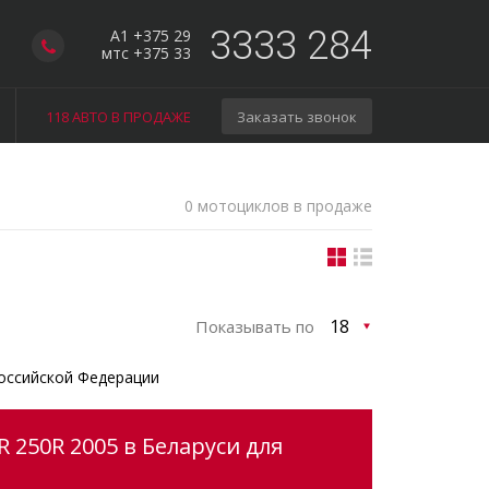
3333 284
A1 +375 29
мтс +375 33
118 АВТО В ПРОДАЖЕ
Заказать звонок
0 мотоциклов в продаже
Показывать по
оссийской Федерации
 250R 2005 в Беларуси для