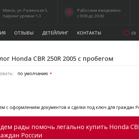
Минск, ул. Разинская 5,
Работаем ежедневно
паркинг уровни 1-3
c 9:00 до 20:00
ИЯ
ОТЗЫВЫ
ДЕТЕЙЛИНГ
КОНТАКТЫ
(
0
)
лог Honda CBR 250R 2005 с пробегом
овать:
м с оформлением документов и сделки под ключ для граждан Р
удем рады помочь легально купить Honda CBR
раждан России