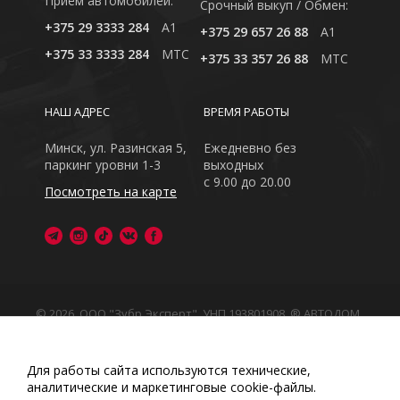
Приём автомобилей:
Cрочный выкуп / Обмен:
+375 29 3333 284
A1
+375 29 657 26 88
A1
+375 33 3333 284
MTC
+375 33 357 26 88
MTC
НАШ АДРЕС
ВРЕМЯ РАБОТЫ
Минск, ул. Разинская 5,
Ежедневно без
паркинг уровни 1-3
выходных
с 9.00 до 20.00
Посмотреть на карте
© 2026, ООО "Зубр Эксперт", УНП 193801908. ® АВТОДОМ
- зарегистрированная торговая марка в Республике
Беларусь
Обращаем Ваше внимание на то, что данный интернет-
Для работы сайта используются технические,
сайт носит исключительно информационный характер
аналитические и маркетинговые сооkіе-файлы.
Любое использование либо копирование материалов