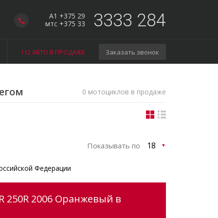
3333 284
A1 +375 29
мтс +375 33
112 АВТО В ПРОДАЖЕ
Заказать звонок
бегом
0 мотоциклов в продаже
Показывать по
оссийской Федерации
R 250R 2006 Оранжевый в