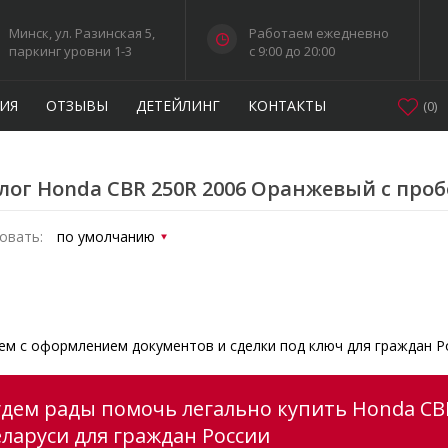
Минск, ул. Разинская 5,
Работаем ежедневно
паркинг уровни 1-3
c 9:00 до 20:00
ИЯ
ОТЗЫВЫ
ДЕТЕЙЛИНГ
КОНТАКТЫ
(
0
)
лог Honda CBR 250R 2006 Оранжевый с про
овать:
м с оформлением документов и сделки под ключ для граждан Р
удем рады помочь легально купить Honda CB
еларуси для граждан России