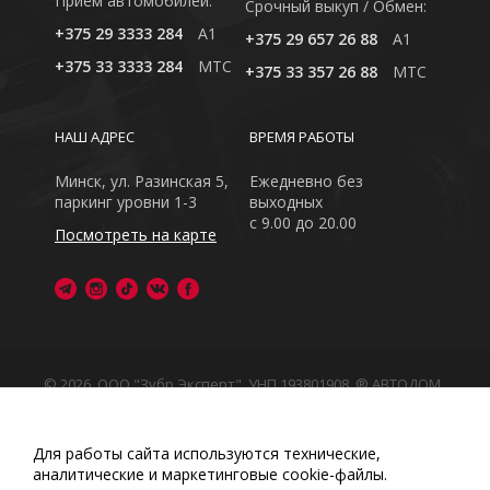
Приём автомобилей:
Cрочный выкуп / Обмен:
+375 29 3333 284
A1
+375 29 657 26 88
A1
+375 33 3333 284
MTC
+375 33 357 26 88
MTC
НАШ АДРЕС
ВРЕМЯ РАБОТЫ
Минск, ул. Разинская 5,
Ежедневно без
паркинг уровни 1-3
выходных
с 9.00 до 20.00
Посмотреть на карте
© 2026, ООО "Зубр Эксперт", УНП 193801908. ® АВТОДОМ
- зарегистрированная торговая марка в Республике
Беларусь
Обращаем Ваше внимание на то, что данный интернет-
Для работы сайта используются технические,
сайт носит исключительно информационный характер
аналитические и маркетинговые сооkіе-файлы.
Любое использование либо копирование материалов