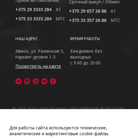
Приём автомобилей:
Cрочный выкуп / Обмен:
+375 29 3333 284
A1
+375 29 657 26 88
A1
+375 33 3333 284
MTC
+375 33 357 26 88
MTC
НАШ АДРЕС
ВРЕМЯ РАБОТЫ
Минск, ул. Разинская 5,
Ежедневно без
паркинг уровни 1-3
выходных
с 9.00 до 20.00
Посмотреть на карте
© 2026, ООО "Зубр Эксперт", УНП 193801908. ® АВТОДОМ
- зарегистрированная торговая марка в Республике
Беларусь
Обращаем Ваше внимание на то, что данный интернет-
Для работы сайта используются технические,
сайт носит исключительно информационный характер
аналитические и маркетинговые сооkіе-файлы.
Любое использование либо копирование материалов