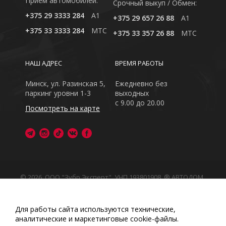
Приём автомобилей:
Cрочный выкуп / Обмен:
+375 29 3333 284
A1
+375 29 657 26 88
A1
+375 33 3333 284
MTC
+375 33 357 26 88
MTC
НАШ АДРЕС
ВРЕМЯ РАБОТЫ
Минск, ул. Разинская 5,
Ежедневно без
паркинг уровни 1-3
выходных
с 9.00 до 20.00
Посмотреть на карте
© 2026, ООО "Зубр Эксперт", УНП 193801908. ® АВТОДОМ
- зарегистрированная торговая марка в Республике
Беларусь
Обращаем Ваше внимание на то, что данный интернет-
Для работы сайта используются технические,
сайт носит исключительно информационный характер
аналитические и маркетинговые сооkіе-файлы.
Любое использование либо копирование материалов