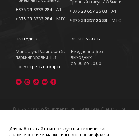
Приём автомобилей:
Cрочный выкуп / Обмен:
+375 29 3333 284
A1
+375 29 657 26 88
A1
+375 33 3333 284
MTC
+375 33 357 26 88
MTC
НАШ АДРЕС
ВРЕМЯ РАБОТЫ
Минск, ул. Разинская 5,
Ежедневно без
паркинг уровни 1-3
выходных
с 9.00 до 20.00
Посмотреть на карте
© 2026, ООО "Зубр Эксперт", УНП 193801908. ® АВТОДОМ
- зарегистрированная торговая марка в Республике
Беларусь
Обращаем Ваше внимание на то, что данный интернет-
Для работы сайта используются технические,
сайт носит исключительно информационный характер
аналитические и маркетинговые сооkіе-файлы.
Любое использование либо копирование материалов