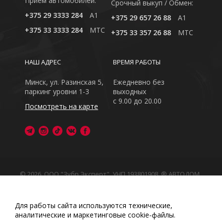
Приём автомобилей:
Cрочный выкуп / Обмен:
+375 29 3333 284
A1
+375 29 657 26 88
A1
+375 33 3333 284
MTC
+375 33 357 26 88
MTC
НАШ АДРЕС
ВРЕМЯ РАБОТЫ
Минск, ул. Разинская 5,
Ежедневно без
паркинг уровни 1-3
выходных
с 9.00 до 20.00
Посмотреть на карте
© 2026, ООО "Зубр Эксперт", УНП 193801908. ® АВТОДОМ
- зарегистрированная торговая марка в Республике
Беларусь
Обращаем Ваше внимание на то, что данный интернет-
Для работы сайта используются технические,
сайт носит исключительно информационный характер
аналитические и маркетинговые сооkіе-файлы.
Любое использование либо копирование материалов