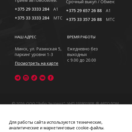
Приём автомобилей:
Cрочный выкуп / Обмен:
+375 29 3333 284
A1
+375 29 657 26 88
A1
+375 33 3333 284
MTC
+375 33 357 26 88
MTC
НАШ АДРЕС
ВРЕМЯ РАБОТЫ
Минск, ул. Разинская 5,
Ежедневно без
паркинг уровни 1-3
выходных
с 9.00 до 20.00
Посмотреть на карте
© 2026, ООО "Зубр Эксперт", УНП 193801908. ® АВТОДОМ
- зарегистрированная торговая марка в Республике
Беларусь
Обращаем Ваше внимание на то, что данный интернет-
Для работы сайта используются технические,
сайт носит исключительно информационный характер
аналитические и маркетинговые сооkіе-файлы.
Любое использование либо копирование материалов