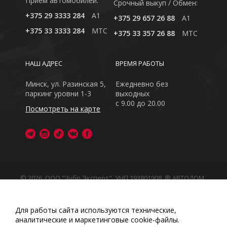
Приём автомобилей:
Cрочный выкуп / Обмен:
+375 29 3333 284
A1
+375 29 657 26 88
A1
+375 33 3333 284
MTC
+375 33 357 26 88
MTC
НАШ АДРЕС
ВРЕМЯ РАБОТЫ
Минск, ул. Разинская 5,
Ежедневно без
паркинг уровни 1-3
выходных
с 9.00 до 20.00
Посмотреть на карте
© 2026, ООО "Зубр Эксперт", УНП 193801908. ® АВТОДОМ
- зарегистрированная торговая марка в Республике
Беларусь
Обращаем Ваше внимание на то, что данный интернет-
Для работы сайта используются технические,
сайт носит исключительно информационный характер
аналитические и маркетинговые сооkіе-файлы.
Любое использование либо копирование материалов