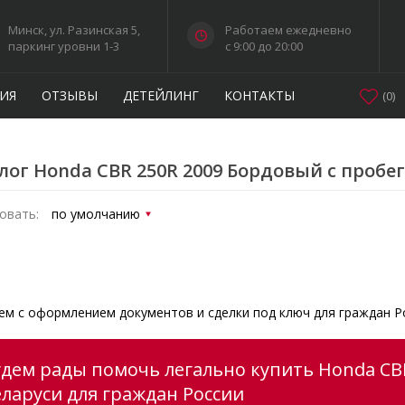
Минск, ул. Разинская 5,
Работаем ежедневно
паркинг уровни 1-3
c 9:00 до 20:00
ИЯ
ОТЗЫВЫ
ДЕТЕЙЛИНГ
КОНТАКТЫ
(
0
)
лог Honda CBR 250R 2009 Бордовый с пробе
овать:
м с оформлением документов и сделки под ключ для граждан Р
удем рады помочь легально купить Honda CB
еларуси для граждан России