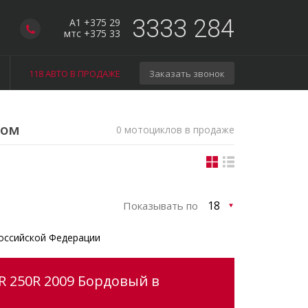
3333 284
A1 +375 29
мтс +375 33
118 АВТО В ПРОДАЖЕ
Заказать звонок
гом
0 мотоциклов в продаже
Показывать по
оссийской Федерации
R 250R 2009 Бордовый в